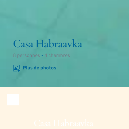
Casa Habraavka
8
 personnes 
•
4
 chambres
Plus de photos
Casa Habraavka