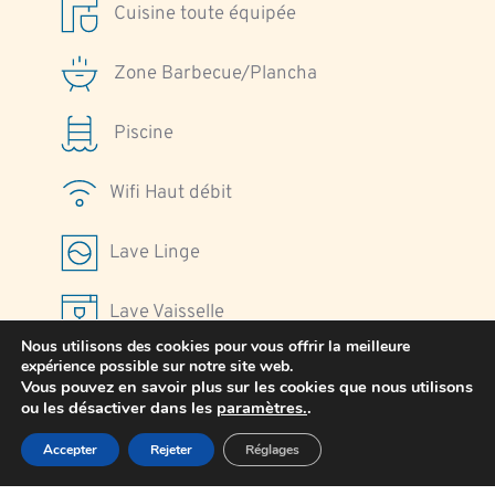
Cuisine toute équipée
Zone Barbecue/Plancha
Piscine
Wifi Haut débit
Lave Linge
Lave Vaisselle
Nous utilisons des cookies pour vous offrir la meilleure
expérience possible sur notre site web.
Parking
Vous pouvez en savoir plus sur les cookies que nous utilisons
ou les désactiver dans les
paramètres.
.
Accepter
Rejeter
Réglages