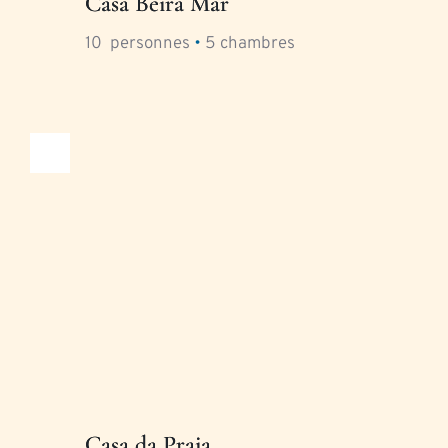
Casa Beira Mar
10
  personnes 
•
5
 chambres
Casa da Praia